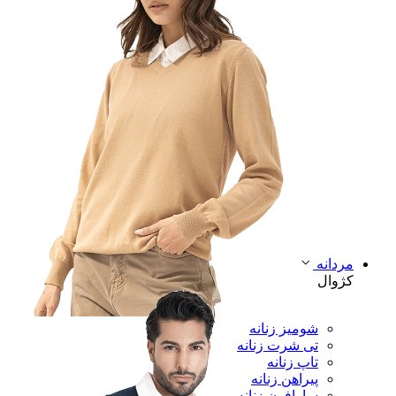
مردانه
کژوال
شومیز زنانه
تی شرت زنانه
تاپ زنانه
پیراهن زنانه
سارافون زنانه