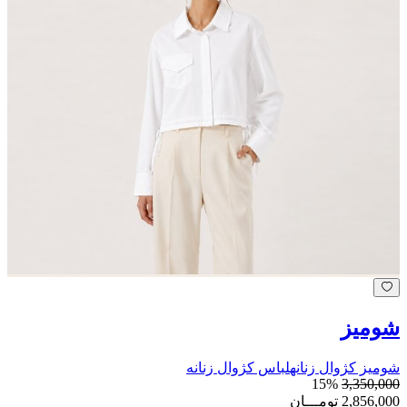
شومیز
شومیز کژوال زنانه
لباس‌ کژوال زنانه
15%
3,350,000
2,856,000
تومـــان