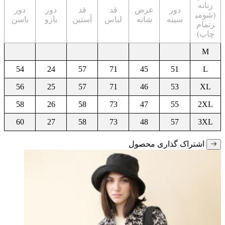
زنانه
دور
عرض
قد
قد
دور
دور
(شومی
سینه
شانه
لباس
آستین
بازو
باسن
زتمام
چاپ)
M
54
24
57
71
45
51
L
56
25
57
71
46
53
XL
58
26
58
73
47
55
2XL
60
27
58
73
48
57
3XL
اشتراک گذاری محصول