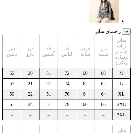
راهنمای سایز
سایز
زنانه
دور
عرض
قد
قد
دور
دور
(شومی
سینه
شانه
لباس
آستین
بازو
باسن
زساده
رنگی)
55
20
51
72
60
60
M
57
21
51
74
62
62
L
59
22
51
76
64
64
XL
61
24
51
79
66
66
2XL
–
–
–
–
–
–
3XL
سایز