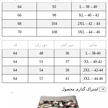
64
92
L – 38 – 40
66
98
XL – 40 – 42
68
104
2XL – 42 – 44
70
108
3XL – 44 – 46
سایز
دور کمر
دور ران
قد
64
48
36
L – 38-40
64
51
37
XL – 40-42
64
54
39
2XL – 42-44
64
57
41
3XL – 44-46
اشتراک گذاری محصول