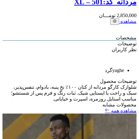
مردانه_کد:501 – XL
2,850,000
تومـــان
مشاهده
مشخصات
توضیحات
نظر کاربران
yaghe
گرد
توضیحات محصول
شلوارک کارگو مردانه از کتان ۱۰۰٪ نخ پنبه، بادوام، تنفس‌پذیر،
سبک و راحت با ایستایی شیک. ثبات رنگ و فرم پس از شستشو؛
مناسب استایل روزمره، اسپرت و خیابانی.
محصولات مشابه
مشاهده همه