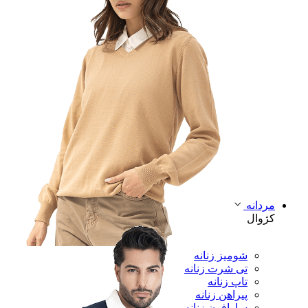
مردانه
کژوال
شومیز زنانه
تی شرت زنانه
تاپ زنانه
پیراهن زنانه
سارافون زنانه