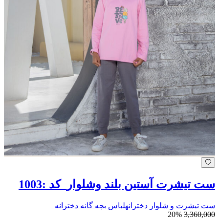
ست تیشرت آستین بلند وشلوار_کد :1003
ست تیشرت و شلوار دخترانه
لباس بچه گانه دخترانه
20%
3,360,000