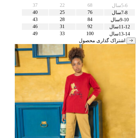
37
22
68
5-6سال
40
25
76
7-8سال
43
28
84
9-10سال
46
31
92
11-12سال
49
33
100
13-14سال
اشتراک گذاری محصول