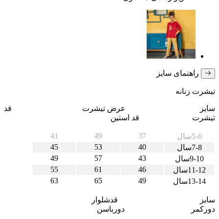
راهنمای سایز
تیشرت زنانه
سایز عرض تیشرت قد
تیشرت قد استین
41
49
37
5-6سال
45
53
40
7-8سال
49
57
43
9-10سال
55
61
46
11-12سال
63
65
49
13-14سال
سایز قدشلوار
دورکمر دورباسن