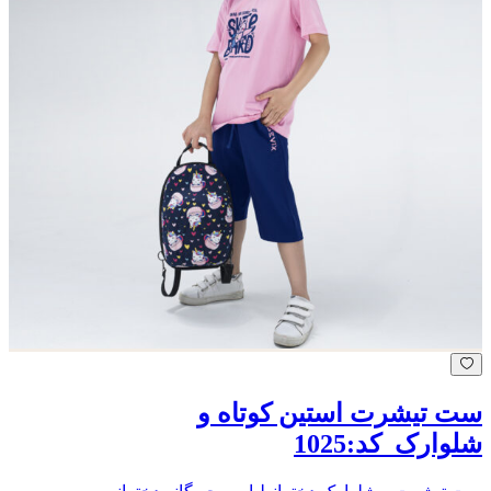
ست تیشرت استین کوتاه و
شلوارک_کد:1025