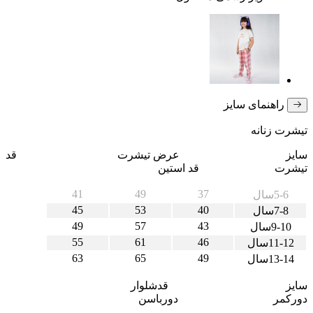
راهنمای سایز
تیشرت زنانه
سایز عرض تیشرت قد
تیشرت قد استین
41
49
37
5-6سال
45
53
40
7-8سال
49
57
43
9-10سال
55
61
46
11-12سال
63
65
49
13-14سال
سایز قدشلوار
دورکمر دورباسن