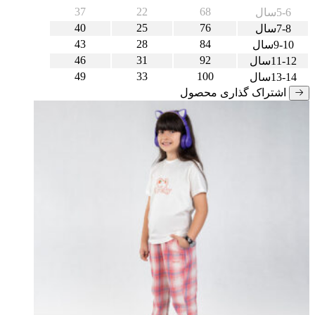
37
22
68
5-6سال
40
25
76
7-8سال
43
28
84
9-10سال
46
31
92
11-12سال
49
33
100
13-14سال
اشتراک گذاری محصول