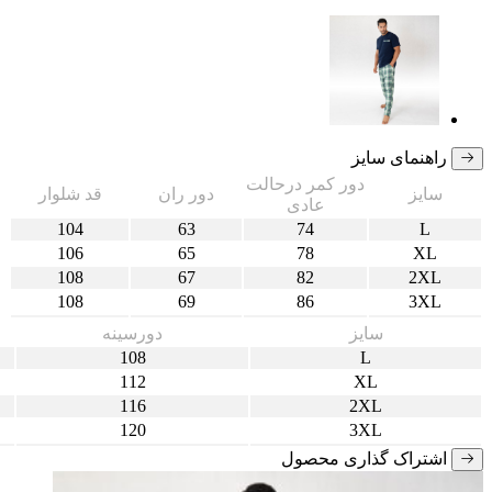
راهنمای سایز
دور کمر درحالت
سایز
دور ران
قد شلوار
عادی
104
63
74
L
106
65
78
XL
108
67
82
2XL
108
69
86
3XL
سایز
دورسینه
108
L
112
XL
116
2XL
120
3XL
اشتراک گذاری محصول