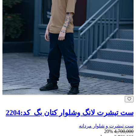
ست تیشرت لانگ وشلوار کتان بگ_کد:2204
ست تیشرت و شلوار مردانه
20%
4,700,000