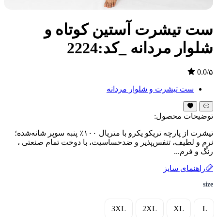
ست تیشرت آستین کوتاه و
شلوار مردانه _کد:2224
0.0/۵
ست تیشرت و شلوار مردانه
توضیحات محصول:
تیشرت از پارچه تریکو یکرو با متریال ۱۰۰٪ پنبه سوپر شانه‌شده؛
نرم و لطیف، تنفس‌پذیر و ضدحساسیت، با دوخت تمام صنعتی ،
رنگ و فرم...
راهنمای سایز
size
3XL
2XL
XL
L