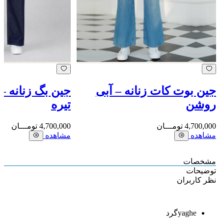
جین بوت کات زنانه – آبی
جین بگ زنانه –
روشن
تیره
4,700,000
تومـــان
4,700,000
تومـــان
مشاهده
مشاهده
مشخصات
توضیحات
نظر کاربران
yaghe
گرد