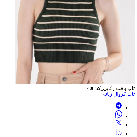
تاپ بافت رکابی_کد:408
تاپ کژوال زنانه