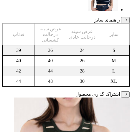
راهنمای سایز
عرض سینه
عرض سینه
سایز
درحالت
قدتاپ
درحالت عادی
کشسانی
39
36
24
S
40
40
26
M
42
44
28
L
44
48
30
XL
اشتراک گذاری محصول