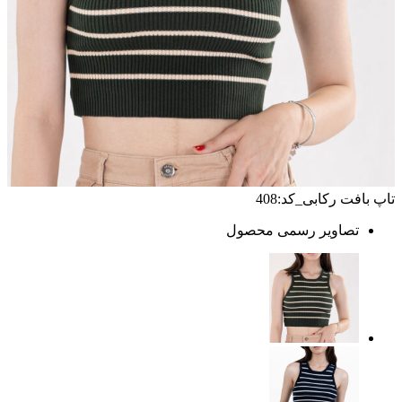
تاپ بافت رکابی_کد:408
تصاویر رسمی محصول