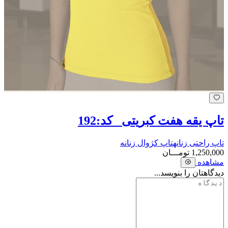
تاپ یقه هفت کبریتی _کد:192
تاپ راحتی زنانه
تاپ کژوال زنانه
1,250,000
تومـــان
مشاهده
دیدگاهتان را بنویسد...